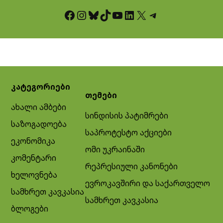
Facebook
Instagram
Bluesky
TikTok
YouTube
LinkedIn
X
Telegram
კატეგორიები
თემები
ახალი ამბები
სინდისის პატიმრები
საზოგადოება
საპროტესტო აქციები
ეკონომიკა
ომი უკრაინაში
კომენტარი
რეპრესიული კანონები
ხელოვნება
ევროკავშირი და საქართველო
სამხრეთ კავკასია
სამხრეთ კავკასია
ბლოგები