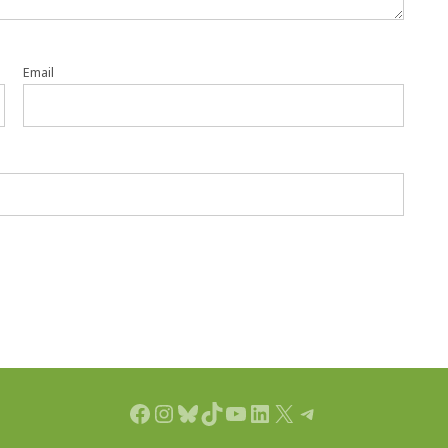
Email
Facebook
Instagram
Bluesky
TikTok
YouTube
LinkedIn
X
Telegram