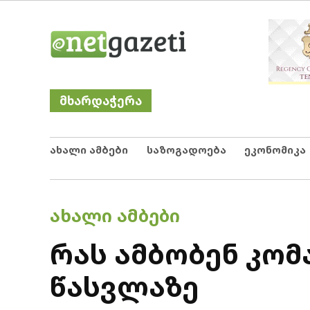
Skip
Netgazeti
ნეტგაზეთი
to
content
მხარდაჭერა
ახალი ამბები
საზოგადოება
ეკონომიკა
POSTED
ᲐᲮᲐᲚᲘ ᲐᲛᲑᲔᲑᲘ
IN
რას ამბობენ კო
წასვლაზე