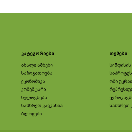
კატეგორიები
თემები
ახალი ამბები
სინდისის
საზოგადოება
საპროტეს
ეკონომიკა
ომი უკრა
კომენტარი
რეპრესიუ
ხელოვნება
ევროკავშ
სამხრეთ კავკასია
სამხრეთ 
ბლოგები