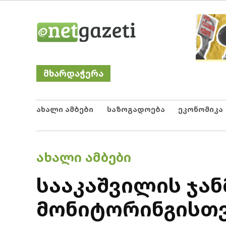
Skip
Netgazeti
ნეტგაზეთი
to
content
მხარდაჭერა
ახალი ამბები
საზოგადოება
ეკონომიკა
POSTED
ᲐᲮᲐᲚᲘ ᲐᲛᲑᲔᲑᲘ
IN
სააკაშვილის ჯა
მონიტორინგისთვ