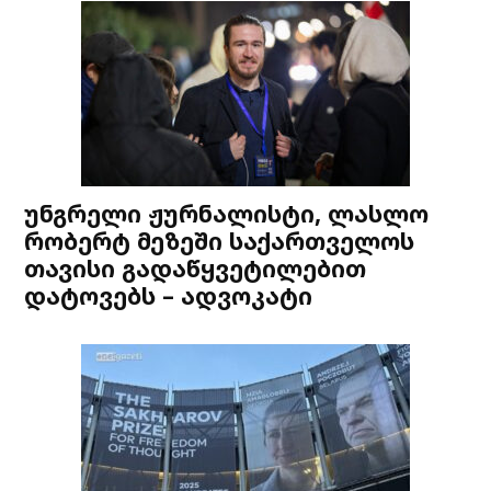
უნგრელი ჟურნალისტი, ლასლო
რობერტ მეზეში საქართველოს
თავისი გადაწყვეტილებით
დატოვებს – ადვოკატი