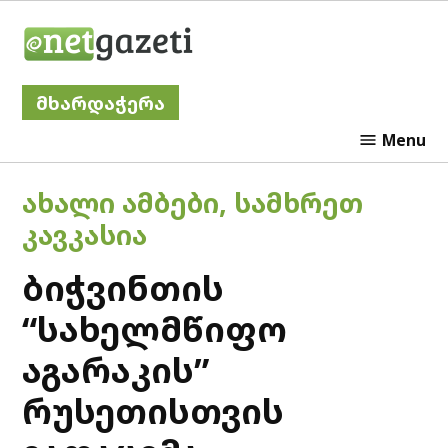
Skip
Netgazeti
to
content
მხარდაჭერა
Menu
POSTED
ᲐᲮᲐᲚᲘ ᲐᲛᲑᲔᲑᲘ
,
ᲡᲐᲛᲮᲠᲔᲗ
IN
ᲙᲐᲕᲙᲐᲡᲘᲐ
ბიჭვინთის
“სახელმწიფო
აგარაკის”
რუსეთისთვის