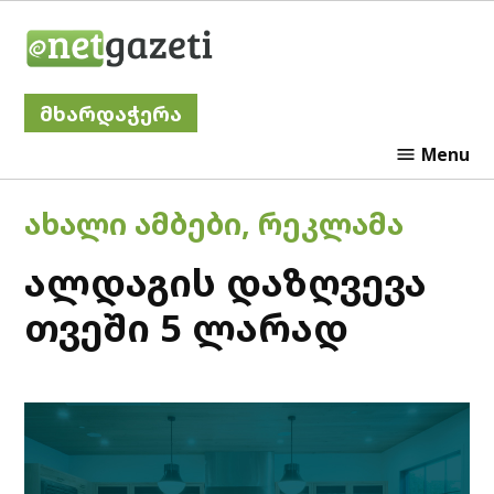
Skip
Netgazeti
to
content
მხარდაჭერა
Menu
POSTED
ᲐᲮᲐᲚᲘ ᲐᲛᲑᲔᲑᲘ
,
ᲠᲔᲙᲚᲐᲛᲐ
IN
ალდაგის დაზღვევა
თვეში 5 ლარად