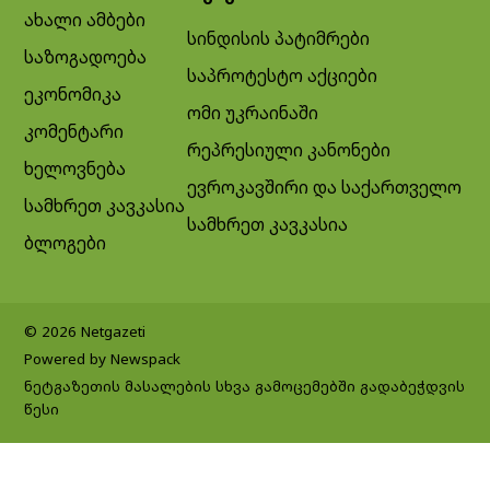
ახალი ამბები
სინდისის პატიმრები
საზოგადოება
საპროტესტო აქციები
ეკონომიკა
ომი უკრაინაში
კომენტარი
რეპრესიული კანონები
ხელოვნება
ევროკავშირი და საქართველო
სამხრეთ კავკასია
სამხრეთ კავკასია
ბლოგები
© 2026 Netgazeti
Powered by Newspack
ნეტგაზეთის მასალების სხვა გამოცემებში გადაბეჭდვის
წესი
Exit mobile version