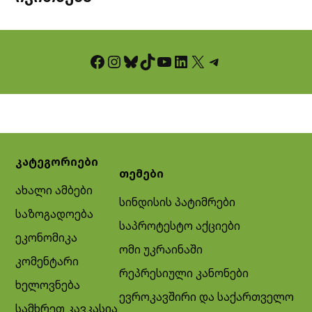
Facebook
Instagram
Bluesky
TikTok
YouTube
LinkedIn
X
Telegram
კატეგორიები
თემები
ახალი ამბები
სინდისის პატიმრები
საზოგადოება
საპროტესტო აქციები
ეკონომიკა
ომი უკრაინაში
კომენტარი
რეპრესიული კანონები
ხელოვნება
ევროკავშირი და საქართველო
სამხრეთ კავკასია