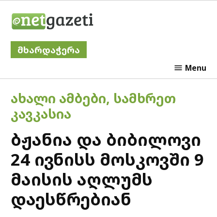
Skip
Netgazeti
to
content
მხარდაჭერა
Menu
POSTED
ᲐᲮᲐᲚᲘ ᲐᲛᲑᲔᲑᲘ
,
ᲡᲐᲛᲮᲠᲔᲗ
IN
ᲙᲐᲕᲙᲐᲡᲘᲐ
ბჟანია და ბიბილოვი
24 ივნისს მოსკოვში 9
მაისის აღლუმს
დაესწრებიან