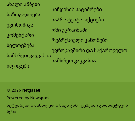
ახალი ამბები
სინდისის პატიმრები
საზოგადოება
საპროტესტო აქციები
ეკონომიკა
ომი უკრაინაში
კომენტარი
რეპრესიული კანონები
ხელოვნება
ევროკავშირი და საქართველო
სამხრეთ კავკასია
სამხრეთ კავკასია
ბლოგები
© 2026 Netgazeti
Powered by Newspack
ნეტგაზეთის მასალების სხვა გამოცემებში გადაბეჭდვის
წესი
Exit mobile version