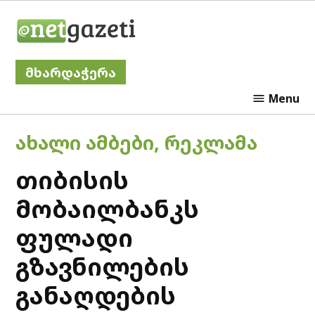
Skip
Netgazeti
to
content
მხარდაჭერა
Menu
POSTED
ᲐᲮᲐᲚᲘ ᲐᲛᲑᲔᲑᲘ
,
ᲠᲔᲙᲚᲐᲛᲐ
IN
თიბისის
მობაილბანკს
ფულადი
გზავნილების
განაღდების