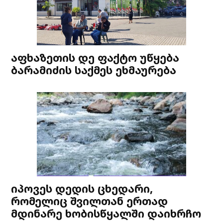
აფხაზეთის დე ფაქტო უწყება
ბარამიძის საქმეს ეხმაურება
იპოვეს დედის ცხედარი,
რომელიც შვილთან ერთად
მდინარე ხობისწყალში დაიხრჩო