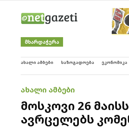
Skip
Netgazeti
ნეტგაზეთი
to
content
მხარდაჭერა
ახალი ამბები
საზოგადოება
ეკონომიკა
POSTED
ᲐᲮᲐᲚᲘ ᲐᲛᲑᲔᲑᲘ
IN
მოსკოვი 26 მაი
ავრცელებს კომე