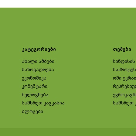
კატეგორიები
თემები
ახალი ამბები
სინდისის
საზოგადოება
საპროტეს
ეკონომიკა
ომი უკრა
კომენტარი
რეპრესიუ
ხელოვნება
ევროკავშ
სამხრეთ კავკასია
სამხრეთ 
ბლოგები