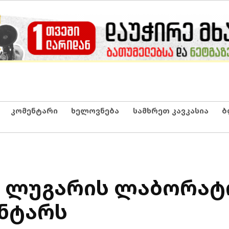
კომენტარი
ხელოვნება
სამხრეთ კავკასია
ბ
სს ლუგარის ლაბორა
ნტარს