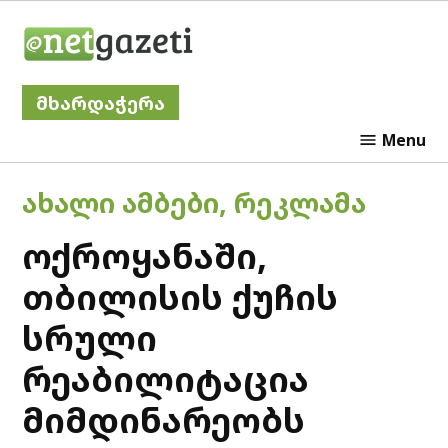
Skip
Netgazeti
to
content
მხარდაჭერა
Menu
POSTED
ᲐᲮᲐᲚᲘ ᲐᲛᲑᲔᲑᲘ
,
ᲠᲔᲙᲚᲐᲛᲐ
IN
ოქროყანაში,
თბილისის ქუჩის
სრული
რეაბილიტაცია
მიმდინარეობს