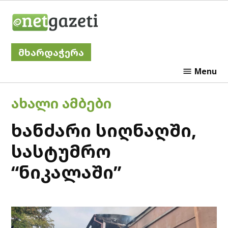
Skip
Netgazeti
to
content
მხარდაჭერა
Menu
POSTED
ᲐᲮᲐᲚᲘ ᲐᲛᲑᲔᲑᲘ
IN
ხანძარი სიღნაღში,
სასტუმრო
“ნიკალაში”