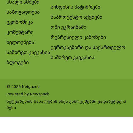
ახალი ამბები
სინდისის პატიმრები
საზოგადოება
საპროტესტო აქციები
ეკონომიკა
ომი უკრაინაში
კომენტარი
რეპრესიული კანონები
ხელოვნება
ევროკავშირი და საქართველო
სამხრეთ კავკასია
სამხრეთ კავკასია
ბლოგები
© 2026 Netgazeti
Powered by Newspack
ნეტგაზეთის მასალების სხვა გამოცემებში გადაბეჭდვის
წესი
Exit mobile version