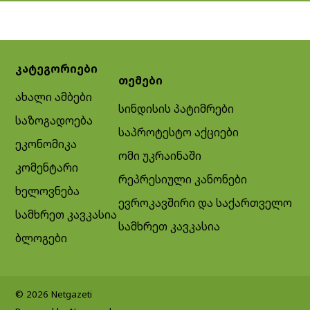
კატეგორიები
თემები
ახალი ამბები
სინდისის პატიმრები
საზოგადოება
საპროტესტო აქციები
ეკონომიკა
ომი უკრაინაში
კომენტარი
რეპრესიული კანონები
ხელოვნება
ევროკავშირი და საქართველო
სამხრეთ კავკასია
სამხრეთ კავკასია
ბლოგები
© 2026 Netgazeti