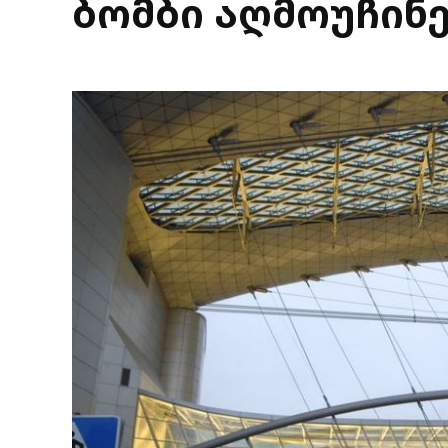
ბომბი აღმოუჩინ