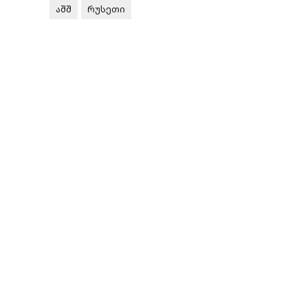
აშშ
რუსეთი