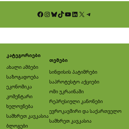
Facebook
Instagram
Bluesky
TikTok
YouTube
LinkedIn
X
Telegram
კატეგორიები
თემები
ახალი ამბები
სინდისის პატიმრები
საზოგადოება
საპროტესტო აქციები
ეკონომიკა
ომი უკრაინაში
კომენტარი
რეპრესიული კანონები
ხელოვნება
ევროკავშირი და საქართველო
სამხრეთ კავკასია
სამხრეთ კავკასია
ბლოგები