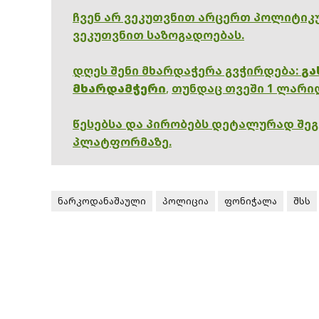
ჩვენ არ ვეკუთვნით არცერთ პოლიტიკუ
ვეკუთვნით საზოგადოებას.
დღეს შენი მხარდაჭერა გვჭირდება:
გა
მხარდამჭერი
,
თუნდაც თვეში 1 ლარი
წესებსა და პირობებს დეტალურად შე
პლატფორმაზე.
ნარკოდანაშაული
პოლიცია
ფონიჭალა
შსს