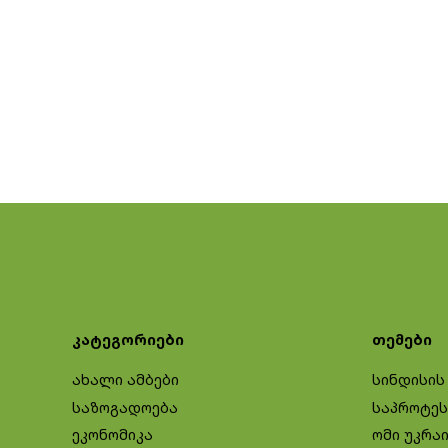
კატეგორიები
თემები
ახალი ამბები
სინდისის
საზოგადოება
საპროტეს
ეკონომიკა
ომი უკრა