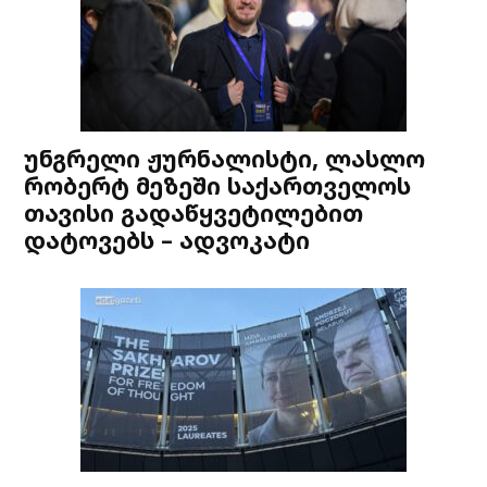
უნგრელი ჟურნალისტი, ლასლო
რობერტ მეზეში საქართველოს
თავისი გადაწყვეტილებით
დატოვებს – ადვოკატი