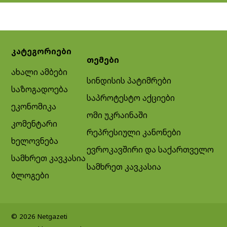
კატეგორიები
თემები
ახალი ამბები
სინდისის პატიმრები
საზოგადოება
საპროტესტო აქციები
ეკონომიკა
ომი უკრაინაში
კომენტარი
რეპრესიული კანონები
ხელოვნება
ევროკავშირი და საქართველო
სამხრეთ კავკასია
სამხრეთ კავკასია
ბლოგები
© 2026 Netgazeti