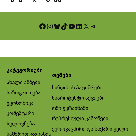
Facebook
Instagram
Bluesky
TikTok
YouTube
LinkedIn
X
Telegram
კატეგორიები
თემები
ახალი ამბები
სინდისის პატიმრები
საზოგადოება
საპროტესტო აქციები
ეკონომიკა
ომი უკრაინაში
კომენტარი
რეპრესიული კანონები
ხელოვნება
ევროკავშირი და საქართველო
სამხრეთ კავკასია