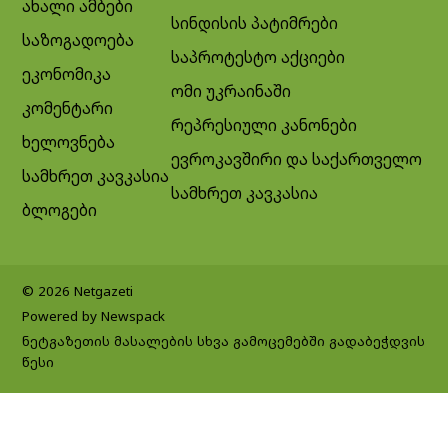
ახალი ამბები
სინდისის პატიმრები
საზოგადოება
საპროტესტო აქციები
ეკონომიკა
ომი უკრაინაში
კომენტარი
რეპრესიული კანონები
ხელოვნება
ევროკავშირი და საქართველო
სამხრეთ კავკასია
სამხრეთ კავკასია
ბლოგები
© 2026 Netgazeti
Powered by Newspack
ნეტგაზეთის მასალების სხვა გამოცემებში გადაბეჭდვის
წესი
Exit mobile version