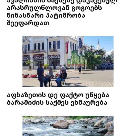
არასრულწლოვან გოგოებს
წინასწარი პატიმრობა
შეეფარდათ
აფხაზეთის დე ფაქტო უწყება
ბარამიძის საქმეს ეხმაურება