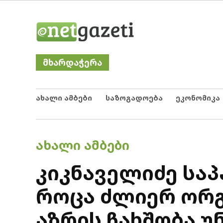
Skip
Netgazeti
ნეტგაზეთი
to
content
მხარდაჭერა
ახალი ამბები
საზოგადოება
ეკონომიკა
POSTED
ᲐᲮᲐᲚᲘ ᲐᲛᲑᲔᲑᲘ
IN
კიკნაველიძე სა
როცა ძლიერ ორგ
აზრის ჩახშობა 