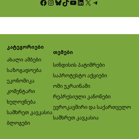
Facebook
Instagram
Bluesky
TikTok
YouTube
LinkedIn
X
Telegram
კატეგორიები
თემები
ახალი ამბები
სინდისის პატიმრები
საზოგადოება
საპროტესტო აქციები
ეკონომიკა
ომი უკრაინაში
კომენტარი
რეპრესიული კანონები
ხელოვნება
ევროკავშირი და საქართველო
სამხრეთ კავკასია
სამხრეთ კავკასია
ბლოგები