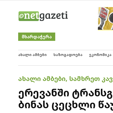
Skip
Netgazeti
ნეტგაზეთი
to
content
მხარდაჭერა
ახალი ამბები
საზოგადოება
ეკონომიკა
POSTED
ᲐᲮᲐᲚᲘ ᲐᲛᲑᲔᲑᲘ
,
ᲡᲐᲛᲮᲠᲔᲗ ᲙᲐᲕ
IN
ერევანში ტრანსგ
ბინას ცეცხლი წა