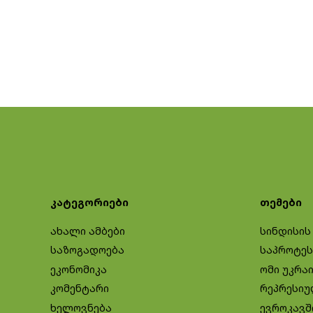
კატეგორიები
თემები
ახალი ამბები
სინდისის
საზოგადოება
საპროტეს
ეკონომიკა
ომი უკრა
კომენტარი
რეპრესიუ
ხელოვნება
ევროკავშ