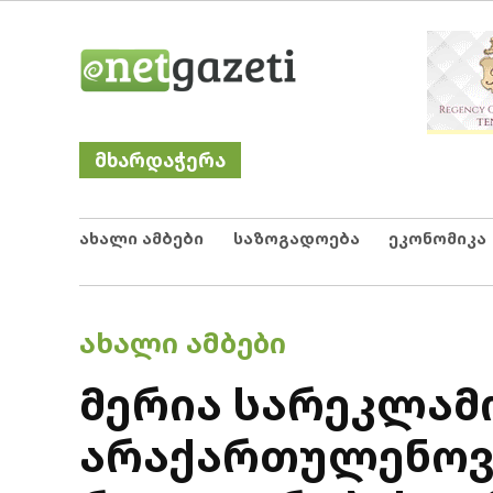
Skip
Netgazeti
ნეტგაზეთი
to
content
მხარდაჭერა
ახალი ამბები
საზოგადოება
ეკონომიკა
POSTED
ᲐᲮᲐᲚᲘ ᲐᲛᲑᲔᲑᲘ
IN
მერია სარეკლამ
არაქართულენოვა