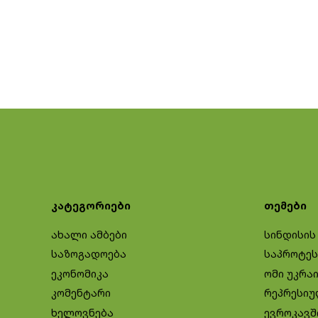
კატეგორიები
თემები
ახალი ამბები
სინდისის
საზოგადოება
საპროტეს
ეკონომიკა
ომი უკრა
კომენტარი
რეპრესიუ
ხელოვნება
ევროკავშ