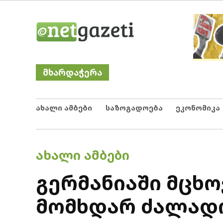
Skip
Netgazeti
ნეტგაზეთი
to
content
მხარდაჭერა
ახალი ამბები
საზოგადოება
ეკონომიკა
POSTED
ᲐᲮᲐᲚᲘ ᲐᲛᲑᲔᲑᲘ
IN
გერმანიაში მცხო
მომხდარ ძალად