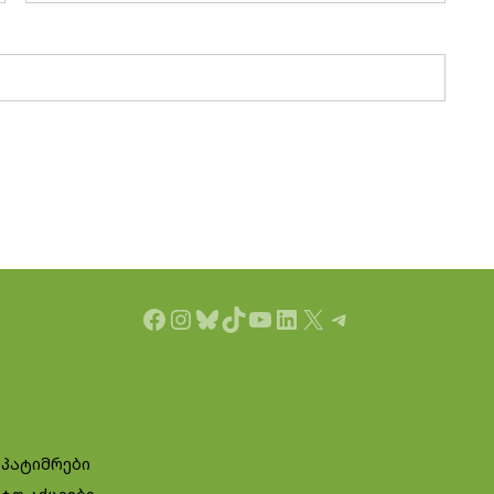
Facebook
Instagram
Bluesky
TikTok
YouTube
LinkedIn
X
Telegram
 პატიმრები