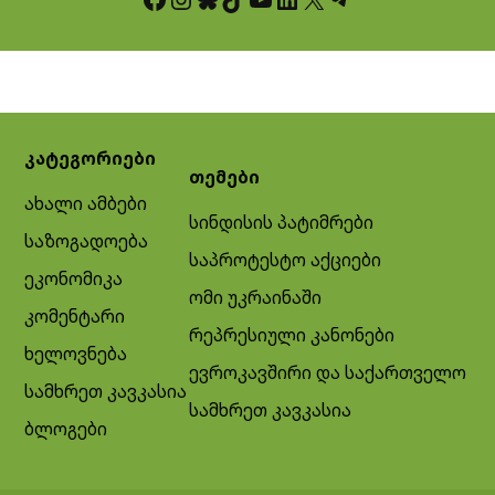
კატეგორიები
თემები
ახალი ამბები
სინდისის პატიმრები
საზოგადოება
საპროტესტო აქციები
ეკონომიკა
ომი უკრაინაში
კომენტარი
რეპრესიული კანონები
ხელოვნება
ევროკავშირი და საქართველო
სამხრეთ კავკასია
სამხრეთ კავკასია
ბლოგები