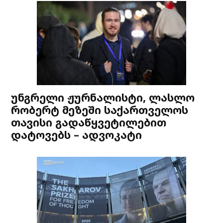
უნგრელი ჟურნალისტი, ლასლო
რობერტ მეზეში საქართველოს
თავისი გადაწყვეტილებით
დატოვებს – ადვოკატი