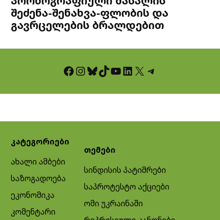
პორნოგრაფიული მასალის
შეძენა-შენახვა-ფლობის და
გავრცელების ბრალდებით
Facebook
Instagram
Bluesky
TikTok
YouTube
LinkedIn
X
Telegram
კატეგორიები
თემები
ახალი ამბები
სინდისის პატიმრები
საზოგადოება
საპროტესტო აქციები
ეკონომიკა
ომი უკრაინაში
კომენტარი
რეპრესიული კანონები