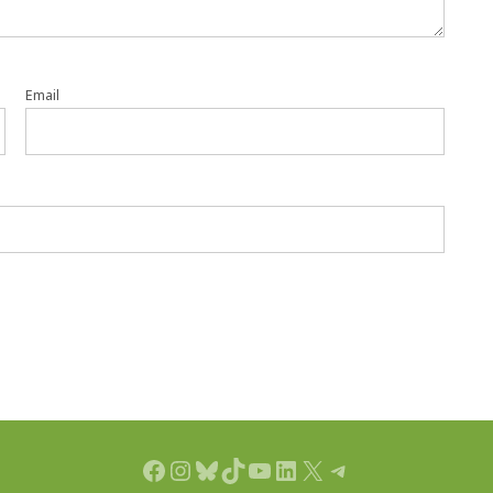
Email
Facebook
Instagram
Bluesky
TikTok
YouTube
LinkedIn
X
Telegram