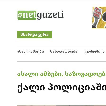
Skip
Netgazeti
ნეტგაზეთი
to
content
მხარდაჭერა
ახალი ამბები
საზოგადოება
ეკონომიკა
POSTED
ᲐᲮᲐᲚᲘ ᲐᲛᲑᲔᲑᲘ
,
ᲡᲐᲖᲝᲒᲐᲓᲝᲔᲑ
IN
ქალი პოლიციაშ