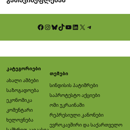
Facebook
Instagram
Bluesky
TikTok
YouTube
LinkedIn
X
Telegram
კატეგორიები
თემები
ახალი ამბები
სინდისის პატიმრები
საზოგადოება
საპროტესტო აქციები
ეკონომიკა
ომი უკრაინაში
კომენტარი
რეპრესიული კანონები
ხელოვნება
ევროკავშირი და საქართველო
სამხრეთ კავკასია