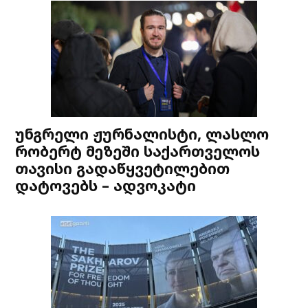
უნგრელი ჟურნალისტი, ლასლო
რობერტ მეზეში საქართველოს
თავისი გადაწყვეტილებით
დატოვებს – ადვოკატი