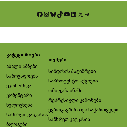
Facebook
Instagram
Bluesky
TikTok
YouTube
LinkedIn
X
Telegram
კატეგორიები
თემები
ახალი ამბები
სინდისის პატიმრები
საზოგადოება
საპროტესტო აქციები
ეკონომიკა
ომი უკრაინაში
კომენტარი
რეპრესიული კანონები
ხელოვნება
ევროკავშირი და საქართველო
სამხრეთ კავკასია
სამხრეთ კავკასია
ბლოგები