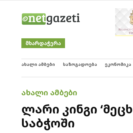
Skip
Netgazeti
ნეტგაზეთი
to
content
მხარდაჭერა
ახალი ამბები
საზოგადოება
ეკონომიკა
POSTED
ᲐᲮᲐᲚᲘ ᲐᲛᲑᲔᲑᲘ
IN
ლარი კინგი ‘მეც
საბჭოში