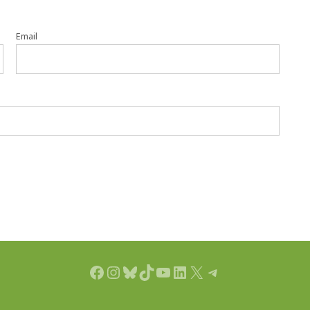
Email
Facebook
Instagram
Bluesky
TikTok
YouTube
LinkedIn
X
Telegram