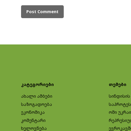
კატეგორიები
თემები
ახალი ამბები
სინდისის
საზოგადოება
საპროტეს
ეკონომიკა
ომი უკრა
კომენტარი
რეპრესიუ
ხელოვნება
ევროკავშ