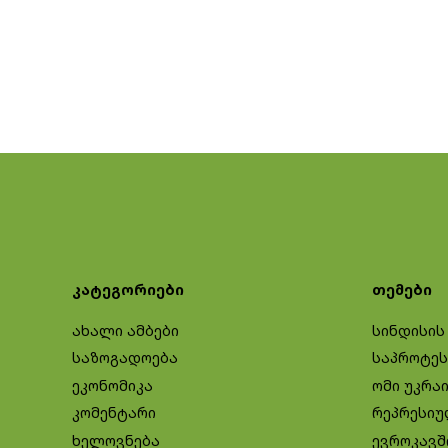
კატეგორიები
თემები
ახალი ამბები
სინდისის
საზოგადოება
საპროტეს
ეკონომიკა
ომი უკრა
კომენტარი
რეპრესიუ
ხელოვნება
ევროკავშ