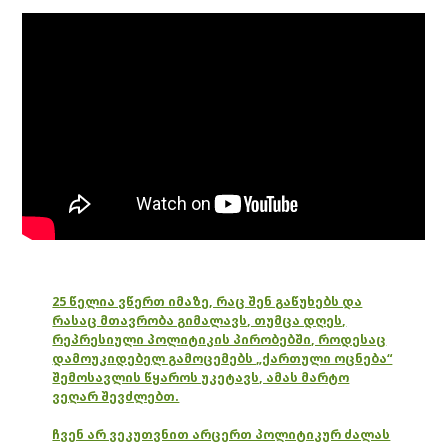
25 წელია ვწერთ იმაზე, რაც შენ გაწუხებს და
რასაც მთავრობა გიმალავს, თუმცა დღეს,
რეპრესიული პოლიტიკის პირობებში, როდესაც
დამოუკიდებელ გამოცემებს „ქართული ოცნება“
შემოსავლის წყაროს უკეტავს, ამას მარტო
ვეღარ შევძლებთ.
ჩვენ არ ვეკუთვნით არცერთ პოლიტიკურ ძალას