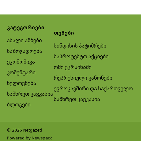
კატეგორიები
თემები
ახალი ამბები
სინდისის პატიმრები
საზოგადოება
საპროტესტო აქციები
ეკონომიკა
ომი უკრაინაში
კომენტარი
რეპრესიული კანონები
ხელოვნება
ევროკავშირი და საქართველო
სამხრეთ კავკასია
სამხრეთ კავკასია
ბლოგები
© 2026 Netgazeti
Powered by Newspack