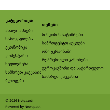
კატეგორიები
თემები
ახალი ამბები
სინდისის პატიმრები
საზოგადოება
საპროტესტო აქციები
ეკონომიკა
ომი უკრაინაში
კომენტარი
რეპრესიული კანონები
ხელოვნება
ევროკავშირი და საქართველო
სამხრეთ კავკასია
სამხრეთ კავკასია
ბლოგები
© 2026 Netgazeti
Powered by Newspack