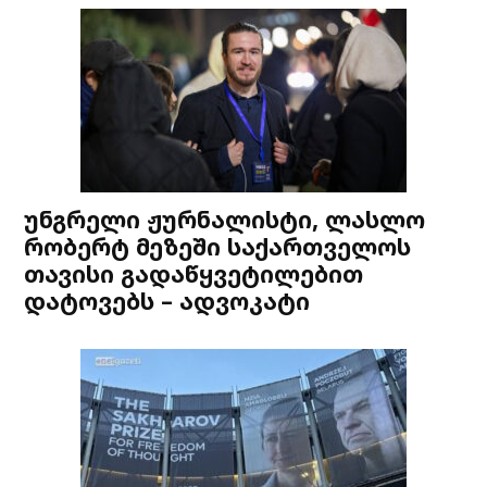
უნგრელი ჟურნალისტი, ლასლო
რობერტ მეზეში საქართველოს
თავისი გადაწყვეტილებით
დატოვებს – ადვოკატი