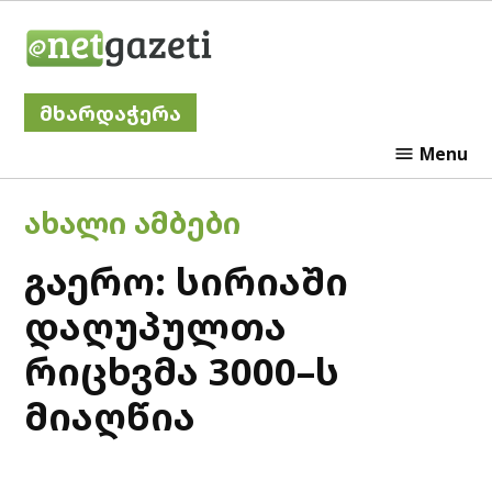
Skip
Netgazeti
to
content
მხარდაჭერა
Menu
POSTED
ᲐᲮᲐᲚᲘ ᲐᲛᲑᲔᲑᲘ
IN
გაერო: სირიაში
დაღუპულთა
რიცხვმა 3000–ს
მიაღწია