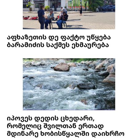
აფხაზეთის დე ფაქტო უწყება
ბარამიძის საქმეს ეხმაურება
იპოვეს დედის ცხედარი,
რომელიც შვილთან ერთად
მდინარე ხობისწყალში დაიხრჩო