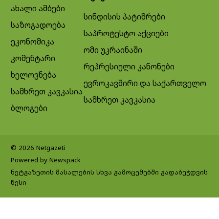
ახალი ამბები
სინდისის პატიმრები
საზოგადოება
საპროტესტო აქციები
ეკონომიკა
ომი უკრაინაში
კომენტარი
რეპრესიული კანონები
ხელოვნება
ევროკავშირი და საქართველო
სამხრეთ კავკასია
სამხრეთ კავკასია
ბლოგები
© 2026 Netgazeti
Powered by Newspack
ნეტგაზეთის მასალების სხვა გამოცემებში გადაბეჭდვის
წესი
Exit mobile version