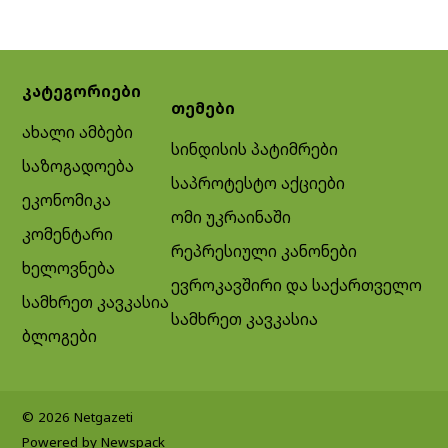
კატეგორიები
თემები
ახალი ამბები
სინდისის პატიმრები
საზოგადოება
საპროტესტო აქციები
ეკონომიკა
ომი უკრაინაში
კომენტარი
რეპრესიული კანონები
ხელოვნება
ევროკავშირი და საქართველო
სამხრეთ კავკასია
სამხრეთ კავკასია
ბლოგები
© 2026 Netgazeti
Powered by Newspack