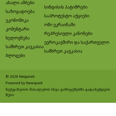
ახალი ამბები
სინდისის პატიმრები
საზოგადოება
საპროტესტო აქციები
ეკონომიკა
ომი უკრაინაში
კომენტარი
რეპრესიული კანონები
ხელოვნება
ევროკავშირი და საქართველო
სამხრეთ კავკასია
სამხრეთ კავკასია
ბლოგები
© 2026 Netgazeti
Powered by Newspack
ნეტგაზეთის მასალების სხვა გამოცემებში გადაბეჭდვის
წესი
Exit mobile version