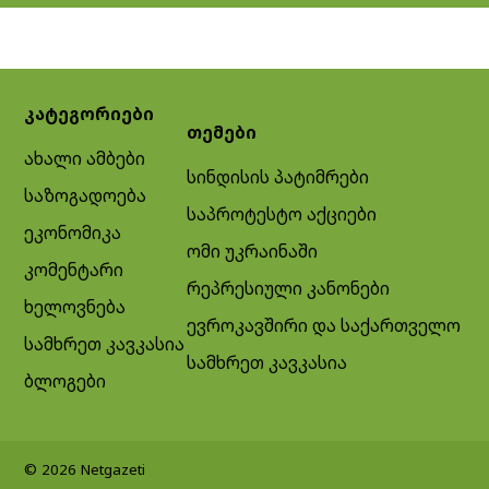
კატეგორიები
თემები
ახალი ამბები
სინდისის პატიმრები
საზოგადოება
საპროტესტო აქციები
ეკონომიკა
ომი უკრაინაში
კომენტარი
რეპრესიული კანონები
ხელოვნება
ევროკავშირი და საქართველო
სამხრეთ კავკასია
სამხრეთ კავკასია
ბლოგები
© 2026 Netgazeti