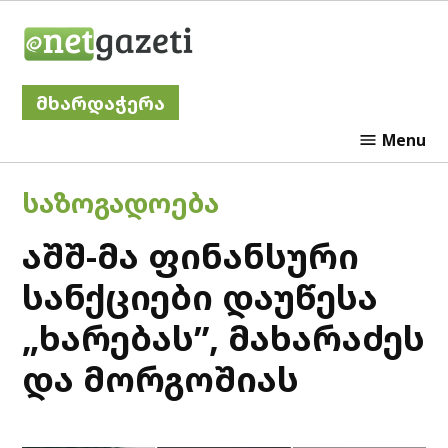
Skip
Netgazeti
to
content
მხარდაჭერა
Menu
POSTED
ᲡᲐᲖᲝᲒᲐᲓᲝᲔᲑᲐ
IN
აშშ-მა ფინანსური
სანქციები დაუწესა
„ხარებას”, მახარაძეს
და მორგოშიას