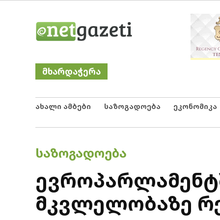
Skip
Netgazeti
ნეტგაზეთი
to
content
მხარდაჭერა
ახალი ამბები
საზოგადოება
ეკონომიკა
POSTED
ᲡᲐᲖᲝᲒᲐᲓᲝᲔᲑᲐ
IN
ევროპარლამენტშ
მკვლელობაზე რე