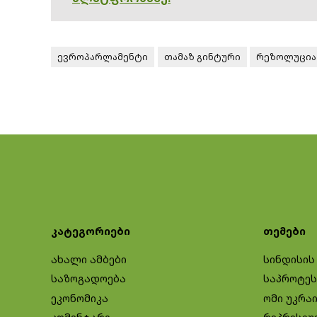
ევროპარლამენტი
თამაზ გინტური
რეზოლუცია
კატეგორიები
თემები
ახალი ამბები
სინდისის
საზოგადოება
საპროტეს
ეკონომიკა
ომი უკრა