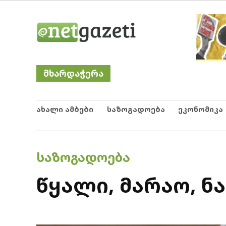
Skip
Netgazeti
ნეტგაზეთი
to
content
მხარდაჭერა
ახალი ამბები
საზოგადოება
ეკონომიკა
POSTED
ᲡᲐᲖᲝᲒᲐᲓᲝᲔᲑᲐ
IN
წყალი, მარაო, ნ