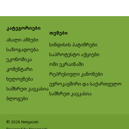
კატეგორიები
თემები
ახალი ამბები
სინდისის პატიმრები
საზოგადოება
საპროტესტო აქციები
ეკონომიკა
ომი უკრაინაში
კომენტარი
რეპრესიული კანონები
ხელოვნება
ევროკავშირი და საქართველო
სამხრეთ კავკასია
სამხრეთ კავკასია
ბლოგები
© 2026 Netgazeti