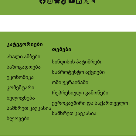
Facebook
Instagram
Bluesky
TikTok
YouTube
LinkedIn
X
Telegram
კატეგორიები
თემები
ახალი ამბები
სინდისის პატიმრები
საზოგადოება
საპროტესტო აქციები
ეკონომიკა
ომი უკრაინაში
კომენტარი
რეპრესიული კანონები
ხელოვნება
ევროკავშირი და საქართველო
სამხრეთ კავკასია
სამხრეთ კავკასია
ბლოგები